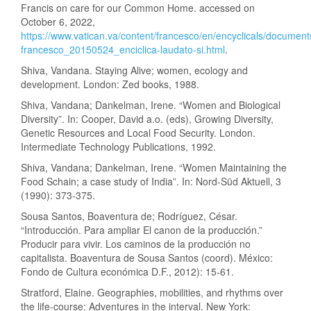
Francis on care for our Common Home. accessed on
October 6, 2022,
https://www.vatican.va/content/francesco/en/encyclicals/documen
francesco_20150524_enciclica-laudato-si.html
.
Shiva, Vandana. Staying Alive; women, ecology and
development. London: Zed books, 1988.
Shiva, Vandana; Dankelman, Irene. “Women and Biological
Diversity”. In: Cooper, David a.o. (eds), Growing Diversity,
Genetic Resources and Local Food Security. London.
Intermediate Technology Publications, 1992.
Shiva, Vandana; Dankelman, Irene. “Women Maintaining the
Food Schain; a case study of India”. In: Nord-Süd Aktuell, 3
(1990): 373-375.
Sousa Santos, Boaventura de; Rodríguez, César.
“Introducción. Para ampliar El canon de la producción.”
Producir para vivir. Los caminos de la producción no
capitalista. Boaventura de Sousa Santos (coord). México:
Fondo de Cultura económica D.F., 2012): 15-61.
Stratford, Elaine. Geographies, mobilities, and rhythms over
the life-course: Adventures in the interval. New York: