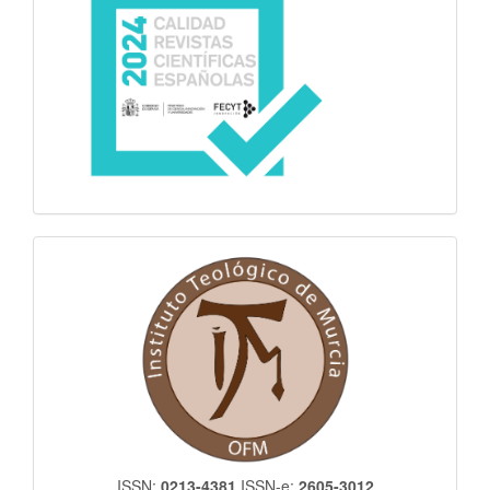
itm
ISSN:
0213-4381
ISSN-e:
2605-3012