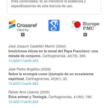
fines comerciales; iii) se mencione la existencia y
especificaciones de esta licencia de uso.
5
0
José Joaquín Castellón Martín (2024)
Intuiciones éticas en la moral del Papa Francisco: una
mirada de conjunto.
Carthaginensia,
40
(78),
389.
10.62217/carth.503
Jose Pedro Angelico (2026)
Sobre la ecotopía como (e)utopía de un ecosistema
espiritual.
Carthaginensia,
42
(81),
35.
10.62217/carth.663
Rafael Amo Usanos (2025)
Ética animal y Teología.
Carthaginensia,
41
(80),
789.
10.62217/carth.623