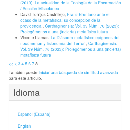
(2019): La actualidad de la Teología de la Encarnación
/ Sección Miscelánea
David Torrijos Castrillejo,
Franz Brentano ante el
ocaso de la metafísica: su concepción de la
providencia
,
Carthaginensia: Vol. 39 Núm. 76 (2023):
Prolegómenos a una (incierta) metafísica futura
Vicente Llamas,
La Diáspora metafísica: epígonos del
nooúmenon y fisionomía del Terror
,
Carthaginensia:
Vol. 39 Núm. 76 (2023): Prolegómenos a una (incierta)
metafísica futura
<<
<
3
4
5
6
7
8
También puede
Iniciar una búsqueda de similitud avanzada
para este artículo.
Idioma
Español (España)
English