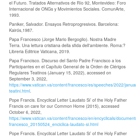
el Futuro. Tratados Alternativos de Río 92, Montevideo: Foro
Internacional de ONGs y Movimientos Sociales. ComunArte,
1993.
Paniker, Salvador. Ensayos Retroprogresivos. Barcelona:
Kairós,1987.
Papa Francesco (Jorge Mario Bergoglio). Nostra Madre
Terra. Una lettura cristiana della sfida dell'ambiente. Roma:?
Libreria Editrice Vaticana, 2019.
Papa Francisco. Discurso del Santo Padre Francisco a los
Participantes en el Capítulo General de la Orden de Clérigos
Regulares Teatinos (January 15, 2022), accessed on
September 3, 2022,
https://www.vatican.va/content/francesco/es/speeches/2022/jan
teatini.html
.
Pope Francis. Encyclical Letter Laudato Si’ of the Holy Father
Francis on care for our Common Home (2015), accessed
October 6, 2022,
https://www.vatican.va/content/francesco/en/encyclicals/documen
francesco_20150524_enciclica-laudato-si.html
Pope Francis. Encyclical Letter Laudato Si’ of the Holy Father