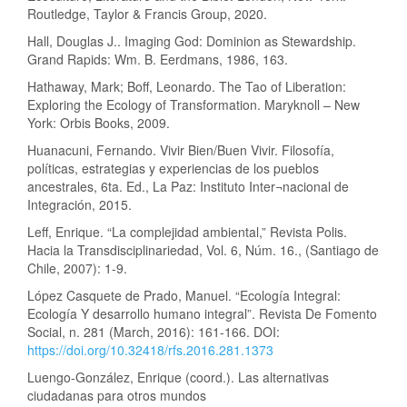
Routledge, Taylor & Francis Group, 2020.
Hall, Douglas J.. Imaging God: Dominion as Stewardship.
Grand Rapids: Wm. B. Eerdmans, 1986, 163.
Hathaway, Mark; Boff, Leonardo. The Tao of Liberation:
Exploring the Ecology of Transformation. Maryknoll – New
York: Orbis Books, 2009.
Huanacuni, Fernando. Vivir Bien/Buen Vivir. Filosofía,
políticas, estrategias y experiencias de los pueblos
ancestrales, 6ta. Ed., La Paz: Instituto Inter¬nacional de
Integración, 2015.
Leff, Enrique. “La complejidad ambiental,” Revista Polis.
Hacia la Transdisciplinariedad, Vol. 6, Núm. 16., (Santiago de
Chile, 2007): 1-9.
López Casquete de Prado, Manuel. “Ecología Integral:
Ecología Y desarrollo humano integral”. Revista De Fomento
Social, n. 281 (March, 2016): 161-166. DOI:
https://doi.org/10.32418/rfs.2016.281.1373
Luengo-González, Enrique (coord.). Las alternativas
ciudadanas para otros mundos