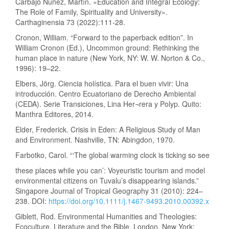
Carbajo Núñez, Martín. «Education and Integral Ecology:
The Role of Family, Spirituality and University».
Carthaginensia 73 (2022):111-28.
Cronon, William. “Forward to the paperback edition”. In
William Cronon (Ed.), Uncommon ground: Rethinking the
human place in nature (New York, NY: W. W. Norton & Co.,
1996): 19–22.
Elbers, Jörg. Ciencia holística. Para el buen vivir: Una
introducción. Centro Ecuatoriano de Derecho Ambiental
(CEDA). Serie Transiciones, Lina Her¬rera y Polyp. Quito:
Manthra Editores, 2014.
Elder, Frederick. Crisis in Eden: A Religious Study of Man
and Environment. Nashville, TN: Abingdon, 1970.
Farbotko, Carol. “‘The global warming clock is ticking so see
these places while you can’: Voyeuristic tourism and model
environmental citizens on Tuvalu’s disappearing islands.”
Singapore Journal of Tropical Geography 31 (2010): 224–
238. DOI:
https://doi.org/10.1111/j.1467-9493.2010.00392.x
Giblett, Rod. Environmental Humanities and Theologies:
Ecoculture, Literature and the Bible. London, New York: