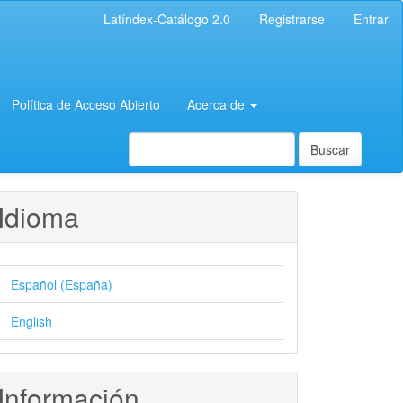
Latíndex-Catálogo 2.0
Registrarse
Entrar
Política de Acceso Abierto
Acerca de
Buscar
Idioma
Español (España)
English
Información