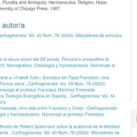
. Plurality and Ambiguity. Hermeneutics, Religion, Hope.
versity of Chicago Press, 1987.
 autor/a
arthaginensia: Vol. 40 Núm. 78 (2024): Miscelánea de artículos
ne in alcuni autori del XX secolo. Percorsi e prospettive di
3): Monográfico: Cristología y franciscanismo. Homenaje al
rio a «Fratelli Tutti», Encíclica del Papa Francisco: Una
 Puntos clave
,
Carthaginensia: Vol. 39 Núm. 75 (2023):
omenaje al profesor Francisco Martínez Fresneda
una Teología Evangélica en España
,
Carthaginensia: Vol. 34
aña
resneda. Una vida entre Francisco y Cristo
,
Carthaginensia:
ogía y franciscanismo. Homenaje al profesor Francisco
flexión de Robert Spaemann sobre la anatomía de la felicidad.
lente
,
Carthaginensia: Vol. 40 Núm. 78 (2024): Miscelánea de