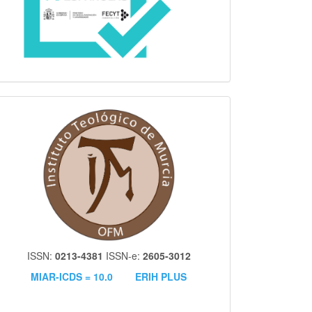
itm
ISSN:
0213-4381
ISSN-e:
2605-3012
MIAR-ICDS = 10.0
ERIH PLUS