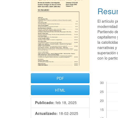
Resu
El artículo 
modernidad
Partiendo d
capitalismo 
la catolicid
narrativas 
superación d
con lo parti
PDF
Descargas
HTML
Publicado:
feb 18, 2025
Actualizado:
18-02-2025