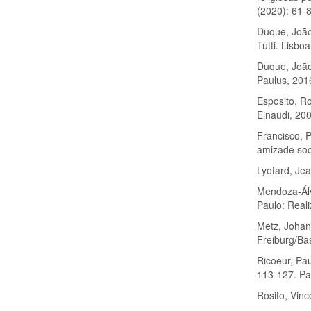
(2020): 61-
Duque, João
Tutti. Lisbo
Duque, João
Paulus, 201
Esposito, Ro
Einaudi, 20
Francisco, P
amizade soci
Lyotard, Jea
Mendoza-Álv
Paulo: Real
Metz, Johan
Freiburg/Ba
Ricoeur, Paul
113-127. Par
Rosito, Vin