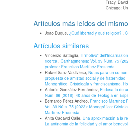
Tracy, David
Chicago: Uni
Artículos más leídos del mismo
João Duque,
¿Qué libertad y qué religión?
,
C
Artículos similares
Vincenzo Battaglia,
Il “motivo” dell'Incarnazio
ricerca
,
Carthaginensia: Vol. 39 Núm. 75 (202
profesor Francisco Martínez Fresneda
Rafael Sanz Valdivieso,
Notas para un comenta
propuesta de amistad social y de fraternidad.
Monográfico: Cristología y franciscanismo. H
Antonio González Fernández,
El desafío de 
Núm. 66 (2018): 40 años de Teología en Esp
Bernardo Pérez Andreo,
Francisco Martínez F
Vol. 39 Núm. 75 (2023): Monográfico: Cristol
Martínez Fresneda
Anita Cadavid Calle,
Una aproximación a la re
La antinomia de la felicidad y el amor benevo