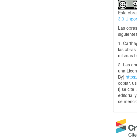
Esta obra
3.0 Unpo
Las obras
siguiente
1. Cartha
las obras 
mismas ba
2. Las obr
una Lice
By)
https
copiar, u
i) se cite
editorial 
se mencio