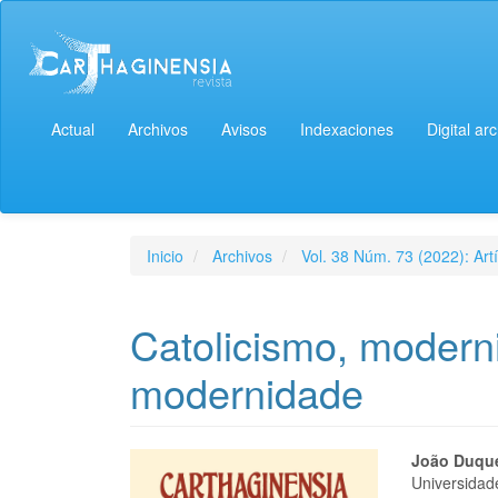
Actual
Archivos
Avisos
Indexaciones
Digital ar
Inicio
Archivos
Vol. 38 Núm. 73 (2022): Artí
Catolicismo, modern
modernidade
João Duqu
Universidad