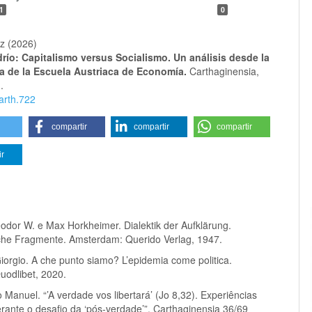
1
0
iz (2026)
drío: Capitalismo versus Socialismo. Un análisis desde la
a de la Escuela Austriaca de Economía.
Carthaginensia,
.
arth.722
compartir
compartir
compartir
ir
odor W. e Max Horkheimer. Dialektik der Aufklärung.
che Fragmente. Amsterdam: Querido Verlag, 1947.
orgio. A che punto siamo? L’epidemia come politica.
uodlibet, 2020.
Manuel. “’A verdade vos libertará’ (Jo 8,32). Experiências
erante o desafio da ‘pós-verdade’”, Carthaginensia 36/69