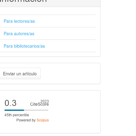
Para lectores/as
Para autores/as
Para bibliotecarios/as
nviar
Enviar un artículo
n
rtículo
Cite
score