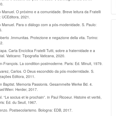
80.
 Manuel. O próximo e a comunidade. Breve leitura da Fratelli
a: UCEditora, 2021.
 Manuel. Para o diálogo com a pós-modenidade. S. Paulo:
6.
berto .Immunitas. Protezione e negazione della vita. Torino:
02.
apa. Carta Encíclica Fratelli Tutti, sobre a fraternidade e a
al. Vaticano: Tipografia Vaticana, 2020.
n-François. La condition postmoderne. Paris: Ed. Minuit, 1979.
arez, Carlos. O Deus escondido da pós-modernidade. S.
izações Editora, 2011.
n Baptist. Memoria Passionis. Gesammelte Werke Bd. 4.
sel/Wien: Herder, 2017.
. “Le socius et le prochain”. in Paul Ricoeur. Histoire et verité,
is: Ed. du Seuil, 1967.
cenzo. Postsecolarismo. Bologna: EDB, 2017.