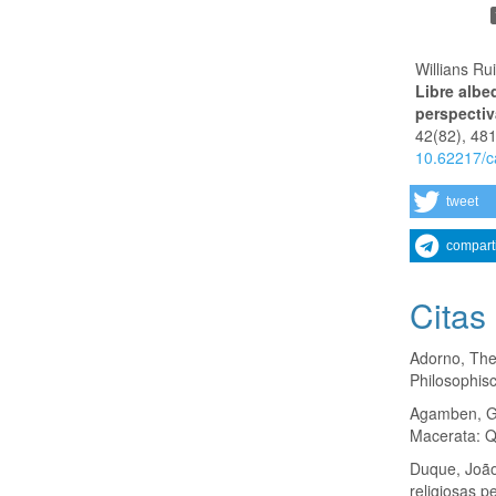
Willians Ru
Libre albe
perspectiv
42
(82),
481
10.62217/c
tweet
compart
Citas
Adorno, The
Philosophis
Agamben, Gi
Macerata: Q
Duque, João 
religiosas p