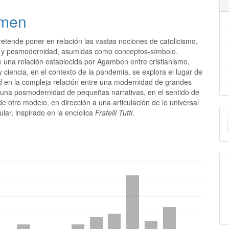
men
pretende poner en relación las vastas nociones de catolicismo,
 y posmodernidad, asumidas como conceptos-símbolo.
e una relación establecida por Agamben entre cristianismo,
y ciencia, en el contexto de la pandemia, se explora el lugar de
ad en la compleja relación entre una modernidad de grandes
y una posmodernidad de pequeñas narrativas, en el sentido de
e otro modelo, en dirección a una articulación de lo universal
E
cular, inspirado en la encíclica
Fratelli Tutti
.
u
a