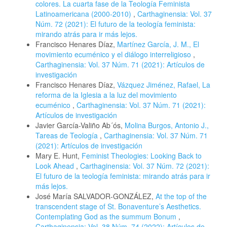
colores. La cuarta fase de la Teología Feminista
Latinoamericana (2000-2010)
,
Carthaginensia: Vol. 37
Núm. 72 (2021): El futuro de la teología feminista:
mirando atrás para ir más lejos.
Francisco Henares Díaz,
Martínez García, J. M., El
movimiento ecuménico y el diálogo interreligioso
,
Carthaginensia: Vol. 37 Núm. 71 (2021): Artículos de
investigación
Francisco Henares Díaz,
Vázquez Jiménez, Rafael, La
reforma de la Iglesia a la luz del movimiento
ecuménico
,
Carthaginensia: Vol. 37 Núm. 71 (2021):
Artículos de investigación
Javier García-Valiño Ab´ós,
Molina Burgos, Antonio J.,
Tareas de Teología
,
Carthaginensia: Vol. 37 Núm. 71
(2021): Artículos de investigación
Mary E. Hunt,
Feminist Theologies: Looking Back to
Look Ahead
,
Carthaginensia: Vol. 37 Núm. 72 (2021):
El futuro de la teología feminista: mirando atrás para ir
más lejos.
José María SALVADOR-GONZÁLEZ,
At the top of the
transcendent stage of St. Bonaventure’s Aesthetics.
Contemplating God as the summum Bonum
,
Carthaginensia: Vol. 38 Núm. 74 (2022): Artículos de