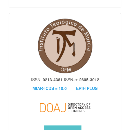
itm
ISSN:
0213-4381
ISSN-e:
2605-3012
MIAR-ICDS = 10.0
ERIH PLUS