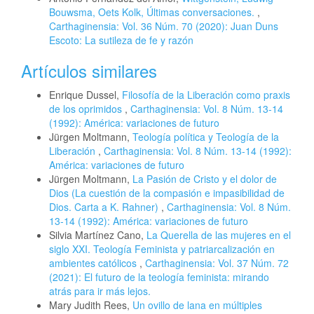
Bouwsma, Oets Kolk, Últimas conversaciones.
,
Carthaginensia: Vol. 36 Núm. 70 (2020): Juan Duns
Escoto: La sutileza de fe y razón
Artículos similares
Enrique Dussel,
Filosofía de la Liberación como praxis
de los oprimidos
,
Carthaginensia: Vol. 8 Núm. 13-14
(1992): América: variaciones de futuro
Jürgen Moltmann,
Teología política y Teología de la
Liberación
,
Carthaginensia: Vol. 8 Núm. 13-14 (1992):
América: variaciones de futuro
Jürgen Moltmann,
La Pasión de Cristo y el dolor de
Dios (La cuestión de la compasión e impasibilidad de
Dios. Carta a K. Rahner)
,
Carthaginensia: Vol. 8 Núm.
13-14 (1992): América: variaciones de futuro
Silvia Martínez Cano,
La Querella de las mujeres en el
siglo XXI. Teología Feminista y patriarcalización en
ambientes católicos
,
Carthaginensia: Vol. 37 Núm. 72
(2021): El futuro de la teología feminista: mirando
atrás para ir más lejos.
Mary Judith Rees,
Un ovillo de lana en múltiples