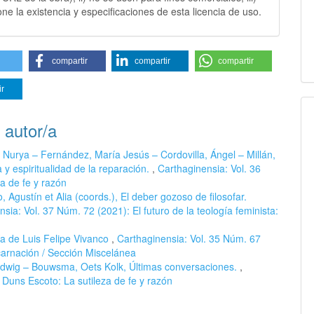
ne la existencia y especificaciones de esta licencia de uso.
compartir
compartir
compartir
ir
 autor/a
 Nurya – Fernández, María Jesús – Cordovilla, Ángel – Millán,
 y espiritualidad de la reparación.
,
Carthaginensia: Vol. 36
a de fe y razón
 Agustín et Alia (coords.), El deber gozoso de filosofar.
sia: Vol. 37 Núm. 72 (2021): El futuro de la teología feminista:
ía de Luis Felipe Vivanco
,
Carthaginensia: Vol. 35 Núm. 67
carnación / Sección Miscelánea
udwig – Bouwsma, Oets Kolk, Últimas conversaciones.
,
 Duns Escoto: La sutileza de fe y razón