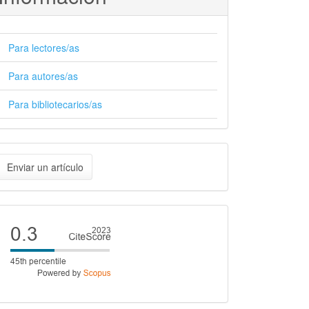
Para lectores/as
Para autores/as
Para bibliotecarios/as
nviar
Enviar un artículo
n
rtículo
Cite
score