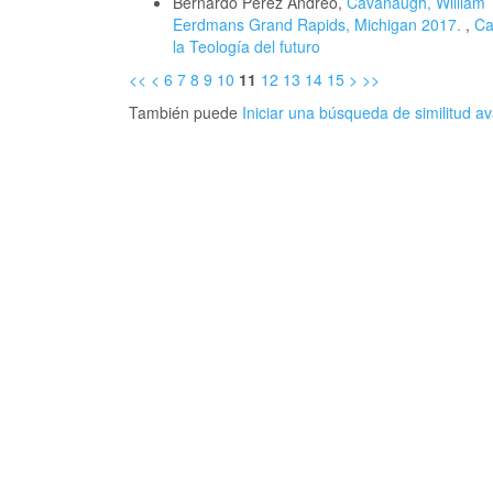
Bernardo Pérez Andreo,
Cavanaugh, William T
Eerdmans Grand Rapids, Michigan 2017.
,
Ca
la Teología del futuro
<<
<
6
7
8
9
10
11
12
13
14
15
>
>>
También puede
Iniciar una búsqueda de similitud 