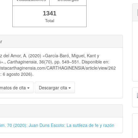
1341
Total
ar
 del Amor, A. (2020) «García-Baró, Miguel, Kant y
s».,
Carthaginensia
, 36(70), pp. 549–551. Disponible en:
evistacarthaginensia.com/CARTHAGINENSIA/article/view/262
: 6 agosto 2026).
matos de cita
Descargar cita
úm. 70 (2020): Juan Duns Escoto: La sutileza de fe y razón