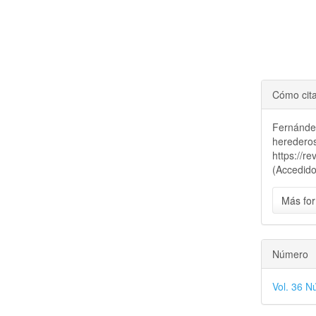
Cómo cit
Fernández
heredero
https://r
(Accedido
Más for
Número
Vol. 36 N