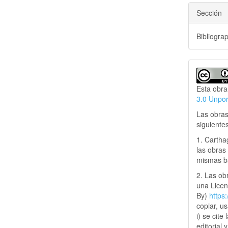
Sección
Bibliogra
Esta obra
3.0 Unpo
Las obras
siguiente
1. Cartha
las obras 
mismas ba
2. Las obr
una Lice
By)
https
copiar, u
i) se cite
editorial 