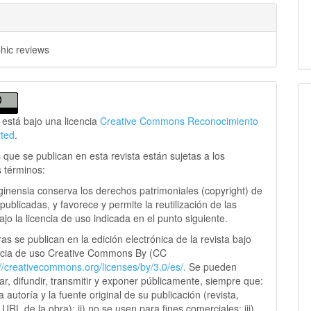
phic reviews
 está bajo una licencia
Creative Commons Reconocimiento
rted
.
 que se publican en esta revista están sujetas a los
s términos:
ginensia conserva los derechos patrimoniales (copyright) de
publicadas, y favorece y permite la reutilización de las
jo la licencia de uso indicada en el punto siguiente.
as se publican en la edición electrónica de la revista bajo
ncia de uso Creative Commons By (CC
://creativecommons.
org/licenses/by/3.0/es/.
Se pueden
sar, difundir, transmitir y exponer públicamente, siempre que:
 la autoría y la fuente original de su publicación (revista,
y URL de la obra); ii) no se usen para fines comerciales; iii)