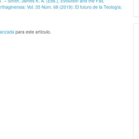
. – Smith, James K. A. (Eds.), Evolution and the Fall,
rthaginensia: Vol. 35 Núm. 68 (2019): El futuro de la Teología;
avanzada
para este artículo.