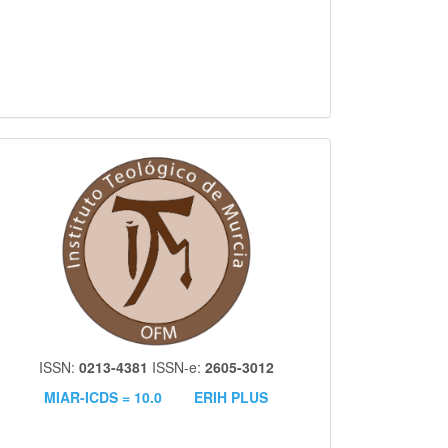
itm
ISSN:
0213-4381
ISSN-e:
2605-3012
MIAR-ICDS = 10.0
ERIH PLUS