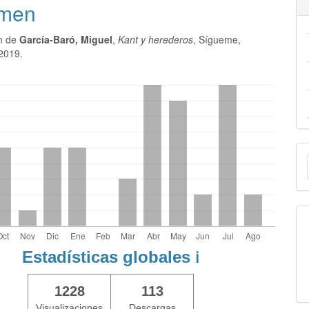
men
ón de
García-Baró, Miguel
,
Kant y herederos
, Sígueme,
2019.
E
u
a
Estadísticas globales
ℹ️
1228
113
Visualizaciones
Descargas