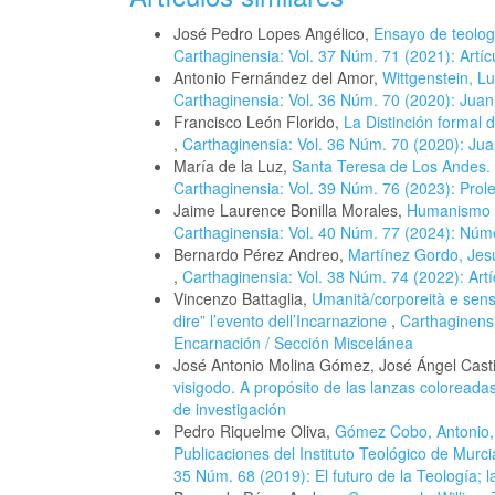
José Pedro Lopes Angélico,
Ensayo de teologí
Carthaginensia: Vol. 37 Núm. 71 (2021): Artíc
Antonio Fernández del Amor,
Wittgenstein, L
Carthaginensia: Vol. 36 Núm. 70 (2020): Juan
Francisco León Florido,
La Distinción formal 
,
Carthaginensia: Vol. 36 Núm. 70 (2020): Jua
María de la Luz,
Santa Teresa de Los Andes. I
Carthaginensia: Vol. 39 Núm. 76 (2023): Prole
Jaime Laurence Bonilla Morales,
Humanismo c
Carthaginensia: Vol. 40 Núm. 77 (2024): Núme
Bernardo Pérez Andreo,
Martínez Gordo, Jesú
,
Carthaginensia: Vol. 38 Núm. 74 (2022): Artí
Vincenzo Battaglia,
Umanità/corporeità e sensib
dire” l’evento dell’Incarnazione
,
Carthaginensi
Encarnación / Sección Miscelánea
José Antonio Molina Gómez, José Ángel Casti
visigodo. A propósito de las lanzas coloreada
de investigación
Pedro Riquelme Oliva,
Gómez Cobo, Antonio, 
Publicaciones del Instituto Teológico de Murc
35 Núm. 68 (2019): El futuro de la Teología; l