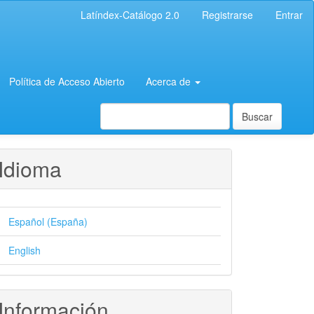
Latíndex-Catálogo 2.0
Registrarse
Entrar
Política de Acceso Abierto
Acerca de
Buscar
Idioma
Español (España)
English
Información