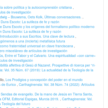
a sobre política y la autocomprensión cristiana
,
ulos de investigación
udwig – Bouwsma, Oets Kolk, Últimas conversaciones.
,
 Duns Escoto: La sutileza de fe y razón
de Duns Escoto y los orígenes del formalismo político moderno
n Duns Escoto: La sutileza de fe y razón
ntroducción a sus Escritos. Una clave de lectura
,
gómenos a una (incierta) metafísica futura
omo fraternidad universal en clave franciscana
,
ro misceláneo de artículos de investigación
s, Entre el Tabor y el Calvario. Una espiritualidad «con carne»
culos de investigación
ilità affettiva di Gesù di Nazaret. Prospettive di ricerca per “ri-
a: Vol. 35 Núm. 67 (2019): La actualidad de la Teología de la
llo,
Los Prodigios y concepción del poder en el mundo
s de Eurico
,
Carthaginensia: Vol. 38 Núm. 74 (2022): Artículos
Sendas de evangelio. De la mano de Jesús en Tierra Santa,
ia OFM, Editorial Espigas, Murcia 2019.
,
Carthaginensia: Vol.
a Teología del futuro