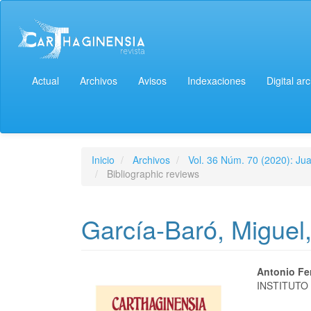
Actual
Archivos
Avisos
Indexaciones
Digital ar
Inicio
Archivos
Vol. 36 Núm. 70 (2020): Jua
Bibliographic reviews
García-Baró, Miguel,
Antonio Fe
INSTITUTO