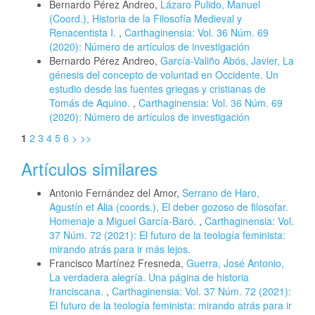
Bernardo Pérez Andreo,
Lázaro Pulido, Manuel
(Coord.), Historia de la Filosofía Medieval y
Renacentista I.
,
Carthaginensia: Vol. 36 Núm. 69
(2020): Número de artículos de investigación
Bernardo Pérez Andreo,
García-Valiño Abós, Javier, La
génesis del concepto de voluntad en Occidente. Un
estudio desde las fuentes griegas y cristianas de
Tomás de Aquino.
,
Carthaginensia: Vol. 36 Núm. 69
(2020): Número de artículos de investigación
1
2
3
4
5
6
>
>>
Artículos similares
Antonio Fernández del Amor,
Serrano de Haro,
Agustín et Alia (coords.), El deber gozoso de filosofar.
Homenaje a Miguel García-Baró.
,
Carthaginensia: Vol.
37 Núm. 72 (2021): El futuro de la teología feminista:
mirando atrás para ir más lejos.
Francisco Martínez Fresneda,
Guerra, José Antonio,
La verdadera alegría. Una página de historia
franciscana.
,
Carthaginensia: Vol. 37 Núm. 72 (2021):
El futuro de la teología feminista: mirando atrás para ir