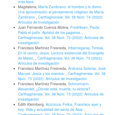
más lejos.
Magdalena,
María Zambrano: el hombre y lo divino
Una aproximación al pensamiento religioso de María
Zambrano
,
Carthaginensia: Vol. 38 Núm. 74 (2022):
Artículos de investigación
Juan Fernando Cuenca Molina,
Fredriksen, Paula,
Pablo el judío. Apóstol de los paganos.
,
Carthaginensia: Vol. 38 Núm. 73 (2022): Artículos de
investigación
Francisco Martínez Fresneda,
Iribarnegaray, Teresa,
En el centro, Jesús. Lectura existencial del Evangelio
de Mateo.
,
Carthaginensia: Vol. 38 Núm. 73 (2022):
Artículos de investigación
Francisco Martínez Fresneda,
Andueza Soteras, José
Manuel, Jesús y los esenios.
,
Carthaginensia: Vol. 38
Núm. 73 (2022): Artículos de investigación
Francisco Martínez Fresneda,
Schmemann,
Alexander, ¿Dónde está, muerte, tu victoria?
,
Carthaginensia: Vol. 38 Núm. 73 (2022): Artículos de
investigación
Edith Kleimberg,
Accrocca, Felice, Francisco ayer y
hoy. Vida y actualidad del santo de Asís.
,
Carthaginensia: Vol. 38 Núm. 73 (2022): Artículos de