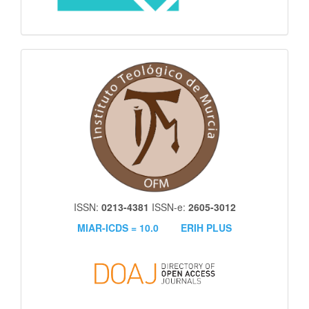
itm
ISSN:
0213-4381
ISSN-e:
2605-3012
MIAR-ICDS = 10.0
ERIH PLUS