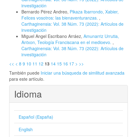
investigación
Bernardo Pérez Andreo,
Pikaza Ibarrondo, Xabier,
Felices vosotros: las bienaventuranzas.
,
Carthaginensia: Vol. 38 Núm. 73 (2022): Artículos de
investigación
Miguel Angel Escribano Arráez,
Amunarriz Urrutia,
Antxon, Teología Franciscana en el medioevo.
,
Carthaginensia: Vol. 38 Núm. 73 (2022): Artículos de
investigación
<<
<
8
9
10
11
12
13
14
15
16
17
>
>>
También puede
Iniciar una búsqueda de similitud avanzada
para este artículo.
Idioma
Español (España)
English