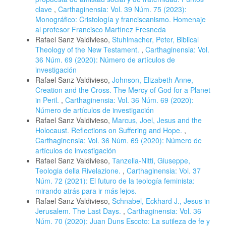
clave
,
Carthaginensia: Vol. 39 Núm. 75 (2023):
Monográfico: Cristología y franciscanismo. Homenaje
al profesor Francisco Martínez Fresneda
Rafael Sanz Valdivieso,
Stuhlmacher, Peter, Biblical
Theology of the New Testament.
,
Carthaginensia: Vol.
36 Núm. 69 (2020): Número de artículos de
investigación
Rafael Sanz Valdivieso,
Johnson, Elizabeth Anne,
Creation and the Cross. The Mercy of God for a Planet
in Peril.
,
Carthaginensia: Vol. 36 Núm. 69 (2020):
Número de artículos de investigación
Rafael Sanz Valdivieso,
Marcus, Joel, Jesus and the
Holocaust. Reflections on Suffering and Hope.
,
Carthaginensia: Vol. 36 Núm. 69 (2020): Número de
artículos de investigación
Rafael Sanz Valdivieso,
Tanzella-Nitti, Giuseppe,
Teologia della Rivelazione.
,
Carthaginensia: Vol. 37
Núm. 72 (2021): El futuro de la teología feminista:
mirando atrás para ir más lejos.
Rafael Sanz Valdivieso,
Schnabel, Eckhard J., Jesus in
Jerusalem. The Last Days.
,
Carthaginensia: Vol. 36
Núm. 70 (2020): Juan Duns Escoto: La sutileza de fe y