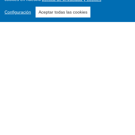
Configuración
Aceptar todas las cookies
PDF
Publicado:
ene 27, 2020
Palabras clave:
Cristianismo primitivo, Liderazgo de las mujeres,
Mujeres en la Iglesia Oriental y Occidental, Tecla de
Iconio, Primitive Christianism, Women leadership,
Women in the Church from Orient and Occident, Tecla
from Iconio
María Luisa Paret García
Investigadora Independiente