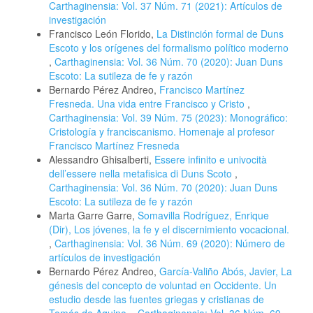
Carthaginensia: Vol. 37 Núm. 71 (2021): Artículos de
investigación
Francisco León Florido,
La Distinción formal de Duns
Escoto y los orígenes del formalismo político moderno
,
Carthaginensia: Vol. 36 Núm. 70 (2020): Juan Duns
Escoto: La sutileza de fe y razón
Bernardo Pérez Andreo,
Francisco Martínez
Fresneda. Una vida entre Francisco y Cristo
,
Carthaginensia: Vol. 39 Núm. 75 (2023): Monográfico:
Cristología y franciscanismo. Homenaje al profesor
Francisco Martínez Fresneda
Alessandro Ghisalberti,
Essere infinito e univocità
dell’essere nella metafisica di Duns Scoto
,
Carthaginensia: Vol. 36 Núm. 70 (2020): Juan Duns
Escoto: La sutileza de fe y razón
Marta Garre Garre,
Somavilla Rodríguez, Enrique
(Dir), Los jóvenes, la fe y el discernimiento vocacional.
,
Carthaginensia: Vol. 36 Núm. 69 (2020): Número de
artículos de investigación
Bernardo Pérez Andreo,
García-Valiño Abós, Javier, La
génesis del concepto de voluntad en Occidente. Un
estudio desde las fuentes griegas y cristianas de
Tomás de Aquino.
,
Carthaginensia: Vol. 36 Núm. 69