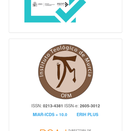
itm
ISSN:
0213-4381
ISSN-e:
2605-3012
MIAR-ICDS = 10.0
ERIH PLUS