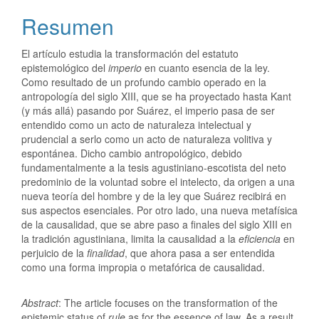
Resumen
El artículo estudia la transformación del estatuto
epistemológico del
imperio
en cuanto esencia de la ley.
Como resultado de un profundo cambio operado en la
antropología del siglo XIII, que se ha proyectado hasta Kant
(y más allá) pasando por Suárez, el imperio pasa de ser
entendido como un acto de naturaleza intelectual y
prudencial a serlo como un acto de naturaleza volitiva y
espontánea. Dicho cambio antropológico, debido
fundamentalmente a la tesis agustiniano-escotista del neto
predominio de la voluntad sobre el intelecto, da origen a una
nueva teoría del hombre y de la ley que Suárez recibirá en
sus aspectos esenciales. Por otro lado, una nueva metafísica
de la causalidad, que se abre paso a finales del siglo XIII en
la tradición agustiniana, limita la causalidad a la
eficiencia
en
perjuicio de la
finalidad
, que ahora pasa a ser entendida
como una forma impropia o metafórica de causalidad.
Abstract
: The article focuses on the transformation of the
epistemic status of
rule
as for the essence of law. As a result