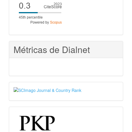
Cite
score
Métricas de Dialnet
SJR
PKP