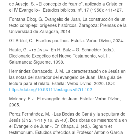
de Ausejo, S. «El concepto de “carne”, aplicado a Cristo en
el IV Evangelio». Estudios bíblicos, nº. 17 (1958): 411-427.
Fontana Elboj, G. Evangelio de Juan, La construcción de un
texto complejo: orígenes históricos. Zaragoza: Prensas de la
Universidad de Zaragoza, 2014.
Gil Arbiol, C., Escritos paulinos. Estella: Verbo Divino, 2024.
Haufe, G. «τρώγω». En H. Balz – G. Schneider (eds.).
Diccionario Exegético del Nuevo Testamento, vol. II.
Salamanca: Sígueme, 1998.
Hernández Carracedo, J. M. La caracterización de Jesús en
las notas del narrador del evangelio de Juan. Una guía de
lectura para el relato. Estella: Verbo Divino, 2020. DOI:
https://doi.org/10.53111/estagus.v57i1.102
Moloney, F. J. El evangelio de Juan. Estella: Verbo Divino,
2005.
Perez Fernández, M. «Las Bodas de Caná y la sepultura de
Jesús (Jn 2, 1-11 y 19, 29-40). Dos obras de misericordia en
el Evangelio de Juan». En Chapa, J. (ed.). Signum et
testimonium. Estudios ofrecidos al Profesor Antonio Garcia-