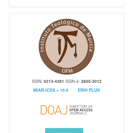
itm
ISSN:
0213-4381
ISSN-e:
2605-3012
MIAR-ICDS = 10.0
ERIH PLUS