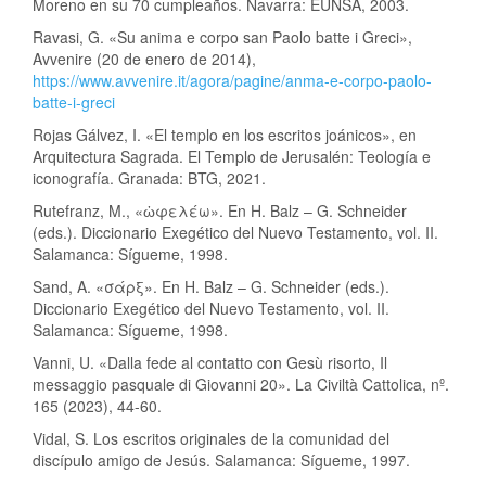
Moreno en su 70 cumpleaños. Navarra: EUNSA, 2003.
Ravasi, G. «Su anima e corpo san Paolo batte i Greci»,
Avvenire (20 de enero de 2014),
https://www.avvenire.it/agora/pagine/anma-e-corpo-paolo-
batte-i-greci
Rojas Gálvez, I. «El templo en los escritos joánicos», en
Arquitectura Sagrada. El Templo de Jerusalén: Teología e
iconografía. Granada: BTG, 2021.
Rutefranz, M., «ὠφελέω». En H. Balz – G. Schneider
(eds.). Diccionario Exegético del Nuevo Testamento, vol. II.
Salamanca: Sígueme, 1998.
Sand, A. «σάρξ». En H. Balz – G. Schneider (eds.).
Diccionario Exegético del Nuevo Testamento, vol. II.
Salamanca: Sígueme, 1998.
Vanni, U. «Dalla fede al contatto con Gesù risorto, Il
messaggio pasquale di Giovanni 20». La Civiltà Cattolica, nº.
165 (2023), 44-60.
Vidal, S. Los escritos originales de la comunidad del
discípulo amigo de Jesús. Salamanca: Sígueme, 1997.