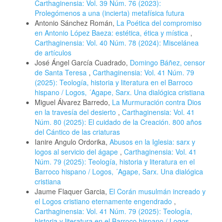
Carthaginensia: Vol. 39 Núm. 76 (2023):
Prolegómenos a una (incierta) metafísica futura
Antonio Sánchez Román,
La Poética del compromiso
en Antonio López Baeza: estética, ética y mística
,
Carthaginensia: Vol. 40 Núm. 78 (2024): Miscelánea
de artículos
José Ángel García Cuadrado,
Domingo Báñez, censor
de Santa Teresa
,
Carthaginensia: Vol. 41 Núm. 79
(2025): Teología, historia y literatura en el Barroco
hispano / Logos, ´Agape, Sarx. Una dialógica cristiana
Miguel Álvarez Barredo,
La Murmuración contra Dios
en la travesía del desierto
,
Carthaginensia: Vol. 41
Núm. 80 (2025): El cuidado de la Creación. 800 años
del Cántico de las criaturas
Ianire Angulo Ordorika,
Abusos en la Iglesia: sarx y
logos al servicio del ágape
,
Carthaginensia: Vol. 41
Núm. 79 (2025): Teología, historia y literatura en el
Barroco hispano / Logos, ´Agape, Sarx. Una dialógica
cristiana
Jaume Flaquer Garcia,
El Corán musulmán increado y
el Logos cristiano eternamente engendrado
,
Carthaginensia: Vol. 41 Núm. 79 (2025): Teología,
historia y literatura en el Barroco hispano / Logos,