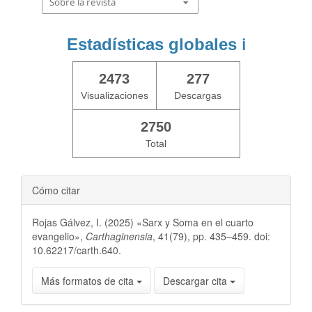
Sobre la revista
Estadísticas globales
ℹ️
2473
277
Visualizaciones
Descargas
2750
Total
Cómo citar
Rojas Gálvez, I. (2025) «Sarx y Soma en el cuarto
evangelio»,
Carthaginensia
, 41(79), pp. 435–459. doi:
10.62217/carth.640.
Más formatos de cita
Descargar cita