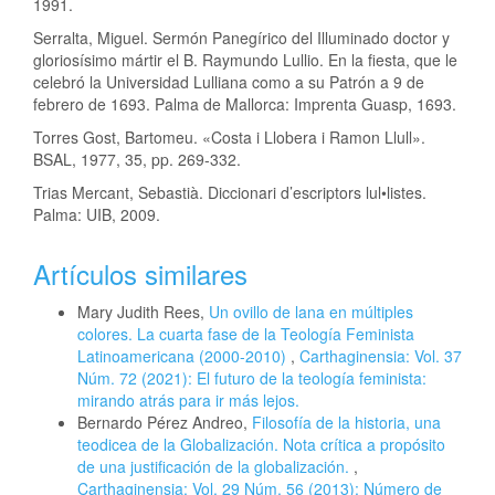
1991.
Serralta, Miguel. Sermón Panegírico del Illuminado doctor y
gloriosísimo mártir el B. Raymundo Lullio. En la fiesta, que le
celebró la Universidad Lulliana como a su Patrón a 9 de
febrero de 1693. Palma de Mallorca: Imprenta Guasp, 1693.
Torres Gost, Bartomeu. «Costa i Llobera i Ramon Llull».
BSAL, 1977, 35, pp. 269-332.
Trias Mercant, Sebastià. Diccionari d’escriptors lul•listes.
Palma: UIB, 2009.
Artículos similares
Mary Judith Rees,
Un ovillo de lana en múltiples
colores. La cuarta fase de la Teología Feminista
Latinoamericana (2000-2010)
,
Carthaginensia: Vol. 37
Núm. 72 (2021): El futuro de la teología feminista:
mirando atrás para ir más lejos.
Bernardo Pérez Andreo,
Filosofía de la historia, una
teodicea de la Globalización. Nota crítica a propósito
de una justificación de la globalización.
,
Carthaginensia: Vol. 29 Núm. 56 (2013): Número de