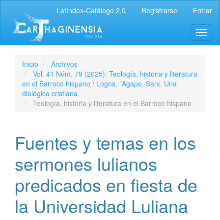
Latíndex-Catálogo 2.0
Registrarse
Entrar
Inicio
Archivos
Vol. 41 Núm. 79 (2025): Teología, historia y literatura
en el Barroco hispano / Logos, ´Agape, Sarx. Una
dialógica cristiana
Teología, historia y literatura en el Barroco hispano
Fuentes y temas en los
sermones lulianos
predicados en fiesta de
la Universidad Luliana