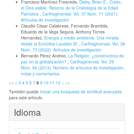
Francisco Martínez Fresneda,
Daley, Brian E., Cristo,
el Dios visible. Retorno de la Cristología de la Edad
Patrística
,
Carthaginensia: Vol. 37 Núm. 71 (2021):
Artículos de investigación
Claudio César Calabrese, Fernando Brambila,
Eduardo de la Vega Segura, Anthony Torres
Hernandez,
Energía y medio ambiente. Una mirada
desde la Encíclica Laudato Si'
,
Carthaginensia: Vol. 38
Núm. 73 (2022): Artículos de investigación
Bernardo Pérez Andreo,
La Religión, ¿constructora de
paz en la globalización?
,
Carthaginensia: Vol. 29
Núm. 56 (2013): Número de artículos de investigación,
notas y comentarios.
<<
<
3
4
5
6
7
8
9
10
11
12
>
>>
También puede
Iniciar una búsqueda de similitud avanzada
para este artículo.
Idioma