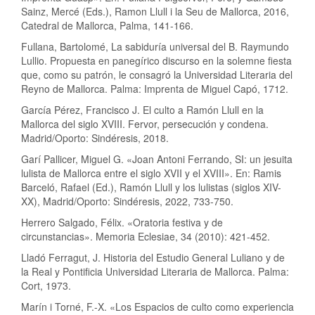
Sainz, Mercé (Eds.), Ramon Llull i la Seu de Mallorca, 2016,
Catedral de Mallorca, Palma, 141-166.
Fullana, Bartolomé, La sabiduría universal del B. Raymundo
Lullio. Propuesta en panegírico discurso en la solemne fiesta
que, como su patrón, le consagró la Universidad Literaria del
Reyno de Mallorca. Palma: Imprenta de Miguel Capó, 1712.
García Pérez, Francisco J. El culto a Ramón Llull en la
Mallorca del siglo XVIII. Fervor, persecución y condena.
Madrid/Oporto: Sindéresis, 2018.
Garí Pallicer, Miguel G. «Joan Antoni Ferrando, SI: un jesuita
lulista de Mallorca entre el siglo XVII y el XVIII». En: Ramis
Barceló, Rafael (Ed.), Ramón Llull y los lulistas (siglos XIV-
XX), Madrid/Oporto: Sindéresis, 2022, 733-750.
Herrero Salgado, Félix. «Oratoria festiva y de
circunstancias». Memoria Eclesiae, 34 (2010): 421-452.
Lladó Ferragut, J. Historia del Estudio General Luliano y de
la Real y Pontificia Universidad Literaria de Mallorca. Palma:
Cort, 1973.
Marín i Torné, F.-X. «Los Espacios de culto como experiencia