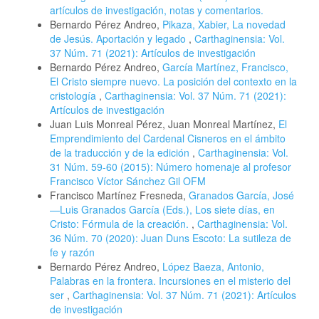
artículos de investigación, notas y comentarios.
Bernardo Pérez Andreo,
Pikaza, Xabier, La novedad
de Jesús. Aportación y legado
,
Carthaginensia: Vol.
37 Núm. 71 (2021): Artículos de investigación
Bernardo Pérez Andreo,
García Martínez, Francisco,
El Cristo siempre nuevo. La posición del contexto en la
cristología
,
Carthaginensia: Vol. 37 Núm. 71 (2021):
Artículos de investigación
Juan Luis Monreal Pérez, Juan Monreal Martínez,
El
Emprendimiento del Cardenal Cisneros en el ámbito
de la traducción y de la edición
,
Carthaginensia: Vol.
31 Núm. 59-60 (2015): Número homenaje al profesor
Francisco Víctor Sánchez Gil OFM
Francisco Martínez Fresneda,
Granados García, José
—Luis Granados García (Eds.), Los siete días, en
Cristo: Fórmula de la creación.
,
Carthaginensia: Vol.
36 Núm. 70 (2020): Juan Duns Escoto: La sutileza de
fe y razón
Bernardo Pérez Andreo,
López Baeza, Antonio,
Palabras en la frontera. Incursiones en el misterio del
ser
,
Carthaginensia: Vol. 37 Núm. 71 (2021): Artículos
de investigación