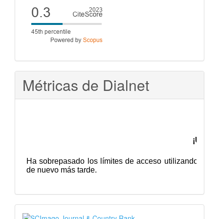
Cite
score
Métricas de Dialnet
SJR