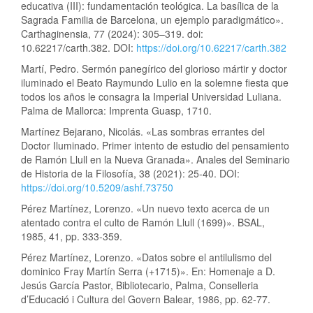
educativa (III): fundamentación teológica. La basílica de la
Sagrada Familia de Barcelona, un ejemplo paradigmático».
Carthaginensia, 77 (2024): 305–319. doi:
10.62217/carth.382. DOI:
https://doi.org/10.62217/carth.382
Martí, Pedro. Sermón panegírico del glorioso mártir y doctor
iluminado el Beato Raymundo Lulio en la solemne fiesta que
todos los años le consagra la Imperial Universidad Luliana.
Palma de Mallorca: Imprenta Guasp, 1710.
Martínez Bejarano, Nicolás. «Las sombras errantes del
Doctor Iluminado. Primer intento de estudio del pensamiento
de Ramón Llull en la Nueva Granada». Anales del Seminario
de Historia de la Filosofía, 38 (2021): 25-40. DOI:
https://doi.org/10.5209/ashf.73750
Pérez Martínez, Lorenzo. «Un nuevo texto acerca de un
atentado contra el culto de Ramón Llull (1699)». BSAL,
1985, 41, pp. 333-359.
Pérez Martínez, Lorenzo. «Datos sobre el antilulismo del
dominico Fray Martín Serra (+1715)». En: Homenaje a D.
Jesús García Pastor, Bibliotecario, Palma, Conselleria
d’Educació i Cultura del Govern Balear, 1986, pp. 62-77.