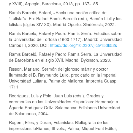
y XVIII), Arpegio, Barcelona, 2013, pp. 167-185.
Ramis Barceló, Rafael, «Hacia una noción crítica de
“Lulista”». En: Rafael Ramis Barceló (ed.), Ramón Llull y los
lulistas (siglos XIV-XX). Madrid-Oporto: Sindéresis, 2022.
Ramis Barceló, Rafael y Pedro Ramis Serra. Estudios sobre
la Universidad de Tortosa (1600-1717). Madrid: Universidad
Carlos III, 2020. DOI:
https://doi.org/10.2307/j.ctv153k52s
Ramis Barceló, Rafael y Pedro Ramis Serra. La Universidad
de Barcelona en el siglo XVII. Madrid: Dykinson, 2023.
Risson, Mariano. Sermón del glorioso mártir y doctor
Iluminado el B. Raymundo Lulio, predicado en la Imperial
Universidad Luliana. Palma de Mallorca: Imprenta Guasp,
1711.
Rodríguez, Luis y Polo, Juan Luis (eds.). Grados y
ceremonias en las Universidades Hispánicas: Homenaje a
Águeda Rodíguez Ortiz. Salamanca: Ediciones Universidad
de Salamanca, 2004.
Rogent, Elies, y Duran, Estanislau. Bibliografia de les
impressions lul•lianes, III vols., Palma, Miquel Font Editor,