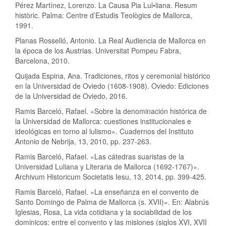
Pérez Martínez, Lorenzo. La Causa Pia Lul•liana. Resum
històric. Palma: Centre d’Estudis Teològics de Mallorca,
1991.
Planas Rosselló, Antonio. La Real Audiencia de Mallorca en
la época de los Austrias. Universitat Pompeu Fabra,
Barcelona, 2010.
Quijada Espina, Ana. Tradiciones, ritos y ceremonial histórico
en la Universidad de Oviedo (1608-1908). Oviedo: Ediciones
de la Universidad de Oviedo, 2016.
Ramis Barceló, Rafael. «Sobre la denominación histórica de
la Universidad de Mallorca: cuestiones institucionales e
ideológicas en torno al lulismo». Cuadernos del Instituto
Antonio de Nebrija, 13, 2010, pp. 237-263.
Ramis Barceló, Rafael. «Las cátedras suaristas de la
Universidad Luliana y Literaria de Mallorca (1692-1767)».
Archivum Historicum Societatis Iesu, 13, 2014, pp. 399-425.
Ramis Barceló, Rafael. «La enseñanza en el convento de
Santo Domingo de Palma de Mallorca (s. XVII)». En: Alabrús
Iglesias, Rosa, La vida cotidiana y la sociabilidad de los
dominicos: entre el convento y las misiones (siglos XVI, XVII