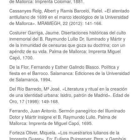
de Mallorca: Imprenta Colomar, 1881.
Cassanyes Roig, Albert y Ramis Barceló, Rafel. «El atentado
antiluliano de 1699 en el marco ideológico de la Universidad
de Mallorca». MRAMEGH, 22 (2012): 141-166.
Costurer Garriga, Jaume. Disertaciones históricas del culto
inmemorial del B. Raymundo Lullio Dr. Iluminado y Mártir y
de la inmunidad de censuras que goza su doctrina; con un
apéndiz de su vida. Palma de Mallorca: Imprenta Miguel
Capó, 1700.
De la Flor, Fernando y Esther Galindo Blasco. Política y
fiesta en el Barroco. Salamanca: Ediciones de la Universidad
de Salamanca, 1994.
Del Río Barredo, Mª José. «Literatura y ritual en la creación
de una identidad urbana: Isidro, patrón de Madrid». Edad de
Oro, 17 (1998): 149-168.
Ferrando, Juan Antonio. Sermón panegírico del Illuminado
Dotor y Mártir insigne el B. Raymundo Lulio. Palma de
Mallorca: Imprenta de Miguel Capó, 1695.
Forteza Oliver, Miquela. «Los muestrarios lulianos de la
Imprenta Guasp». En: Fullana Puigserver, Pere, y Gambús