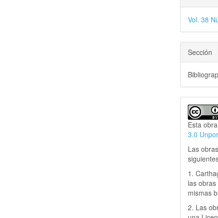
Vol. 38 N
Sección
Bibliogra
Esta obra
3.0 Unpo
Las obras
siguiente
1. Cartha
las obras 
mismas ba
2. Las obr
una Lice