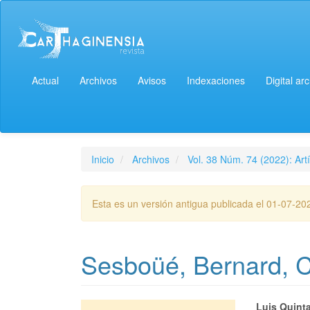
Actual
Archivos
Avisos
Indexaciones
Digital ar
Inicio
Archivos
Vol. 38 Núm. 74 (2022): Artí
Esta es un versión antigua publicada el 01-07-20
Sesboüé, Bernard, C
Luis Quint