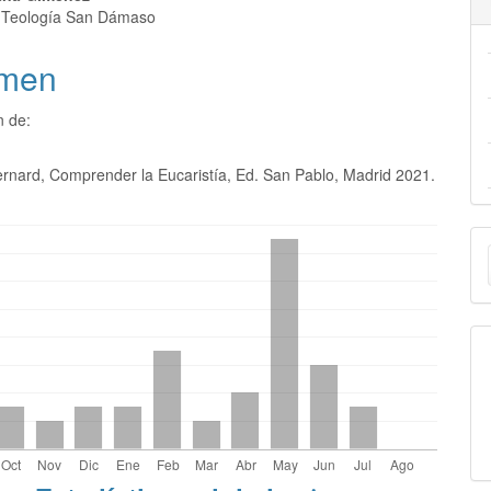
e Teología San Dámaso
men
n de:
rnard, Comprender la Eucaristía, Ed. San Pablo, Madrid 2021.
E
u
a