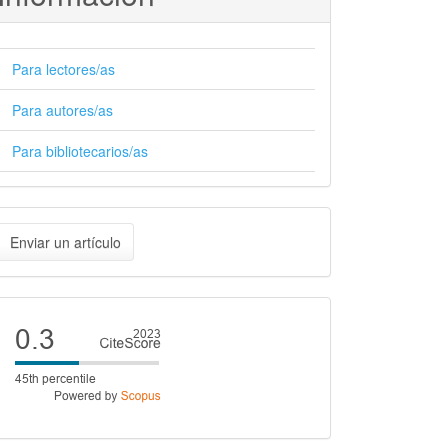
Para lectores/as
Para autores/as
Para bibliotecarios/as
nviar
Enviar un artículo
n
rtículo
Cite
score