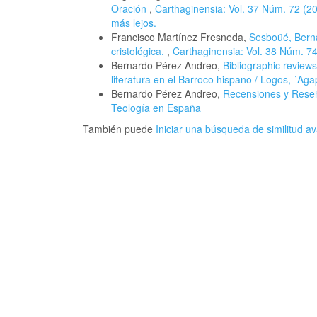
Oración
,
Carthaginensia: Vol. 37 Núm. 72 (202
más lejos.
Francisco Martínez Fresneda,
Sesboüé, Berna
cristológica.
,
Carthaginensia: Vol. 38 Núm. 74 
Bernardo Pérez Andreo,
Bibliographic review
literatura en el Barroco hispano / Logos, ´Aga
Bernardo Pérez Andreo,
Recensiones y Res
Teología en España
También puede
Iniciar una búsqueda de similitud 