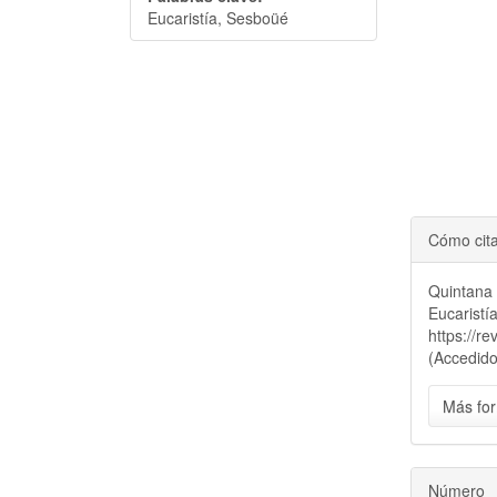
Eucaristía, Sesboüé
Cómo cit
Quintana
Eucaristí
https://r
(Accedido
Más for
Número