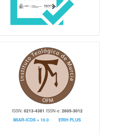
itm
ISSN:
0213-4381
ISSN-e:
2605-3012
MIAR-ICDS = 10.0
ERIH PLUS