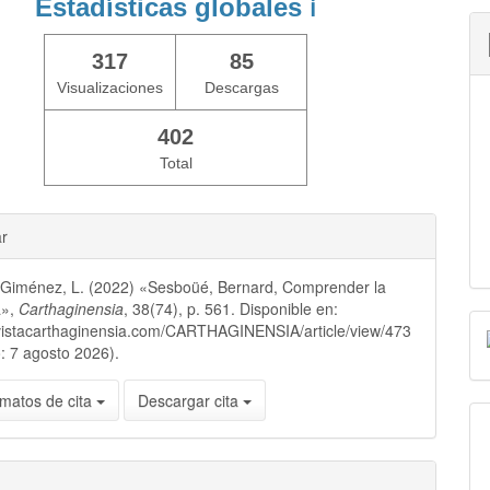
Estadísticas globales
ℹ️
317
85
Visualizaciones
Descargas
402
Total
ar
 Giménez, L. (2022) «Sesboüé, Bernard, Comprender la
a»,
Carthaginensia
, 38(74), p. 561. Disponible en:
evistacarthaginensia.com/CARTHAGINENSIA/article/view/473
: 7 agosto 2026).
matos de cita
Descargar cita