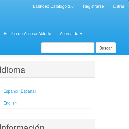
Latíndex-Catálogo 2.0
Registrarse
Entrar
Política de Acceso Abierto
Acerca de
Buscar
Idioma
Español (España)
English
Información