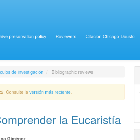
chive preservation policy
Reviewers
Citación Chicago-Deusto
culos de investigación
Bibliographic reviews
22. Consulte la
versión más reciente
.
omprender la Eucaristía
ana Giménez