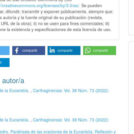
://creativecommons.
org/licenses/by/3.0/es/.
Se pueden
sar, difundir, transmitir y exponer públicamente, siempre que:
 la autoría y la fuente original de su publicación (revista,
y URL de la obra); ii) no se usen para fines comerciales; iii)
ne la existencia y especificaciones de esta licencia de uso.
compartir
compartir
compartir
ir
 autor/a
e la Eucaristía.
,
Carthaginensia: Vol. 38 Núm. 73 (2022):
e la Eucaristía.
,
Carthaginensia: Vol. 38 Núm. 73 (2022):
dro, Paráfrasis de las oraciones de la Eucaristía. Reflexión y