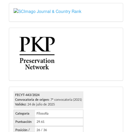
SJR
PKP
FECYT