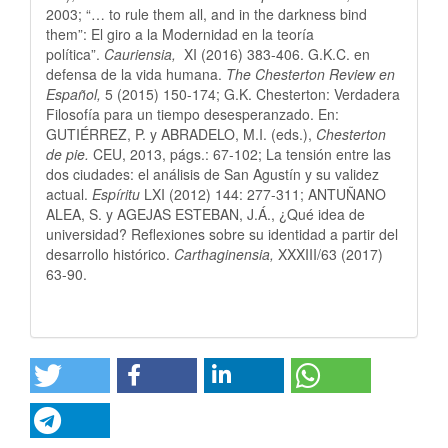
2003; “… to rule them all, and in the darkness bind
them”: El giro a la Modernidad en la teoría
política”.
Cauriensia,
XI (2016) 383-406. G.K.C. en
defensa de la vida humana.
The Chesterton Review en
Español,
5 (2015) 150-174; G.K. Chesterton: Verdadera
Filosofía para un tiempo desesperanzado. En:
GUTIÉRREZ, P. y ABRADELO, M.I. (eds.),
Chesterton
de pie.
CEU, 2013, págs.: 67-102; La tensión entre las
dos ciudades: el análisis de San Agustín y su validez
actual.
Espíritu
LXI (2012) 144: 277-311; ANTUÑANO
ALEA, S. y AGEJAS ESTEBAN, J.Á., ¿Qué idea de
universidad? Reflexiones sobre su identidad a partir del
desarrollo histórico.
Carthaginensia,
XXXIII/63 (2017)
63-90.