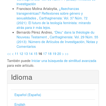
investigación
Francisco Molina Artaloytia,
¿Asechanzas
transgenéricas? Reflexiones sobre género y
sexualidades
,
Carthaginensia: Vol. 37 Núm. 72
(2021): El futuro de la teología feminista: mirando
atrás para ir más lejos.
Bernardo Pérez Andreo,
“Dieu” dans la théologie du
Nouveau Testament
,
Carthaginensia: Vol. 29 Núm. 55
(2013): Número de Artículos de Investigación, Notas y
Comentarios
<<
<
11
12
13
14
15
16
17
18
19
20
>
>>
También puede
Iniciar una búsqueda de similitud avanzada
para este artículo.
Idioma
Español (España)
English