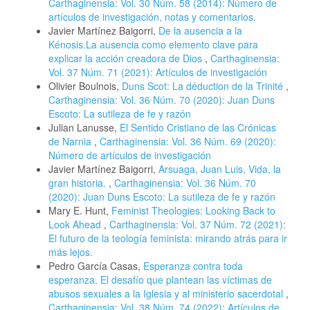
Carthaginensia: Vol. 30 Núm. 58 (2014): Número de
artículos de investigación, notas y comentarios.
Javier Martínez Baigorri,
De la ausencia a la
Kénosis.La ausencia como elemento clave para
explicar la acción creadora de Dios
,
Carthaginensia:
Vol. 37 Núm. 71 (2021): Artículos de investigación
Olivier Boulnois,
Duns Scot: La déduction de la Trinité
,
Carthaginensia: Vol. 36 Núm. 70 (2020): Juan Duns
Escoto: La sutileza de fe y razón
Julian Lanusse,
El Sentido Cristiano de las Crónicas
de Narnia
,
Carthaginensia: Vol. 36 Núm. 69 (2020):
Número de artículos de investigación
Javier Martínez Baigorri,
Arsuaga, Juan Luis, Vida, la
gran historia.
,
Carthaginensia: Vol. 36 Núm. 70
(2020): Juan Duns Escoto: La sutileza de fe y razón
Mary E. Hunt,
Feminist Theologies: Looking Back to
Look Ahead
,
Carthaginensia: Vol. 37 Núm. 72 (2021):
El futuro de la teología feminista: mirando atrás para ir
más lejos.
Pedro García Casas,
Esperanza contra toda
esperanza. El desafío que plantean las víctimas de
abusos sexuales a la Iglesia y al ministerio sacerdotal
,
Carthaginensia: Vol. 38 Núm. 74 (2022): Artículos de