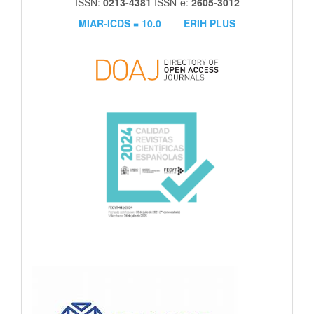
ISSN:
0213-4381
ISSN-e:
2605-3012
MIAR-ICDS = 10.0
ERIH PLUS