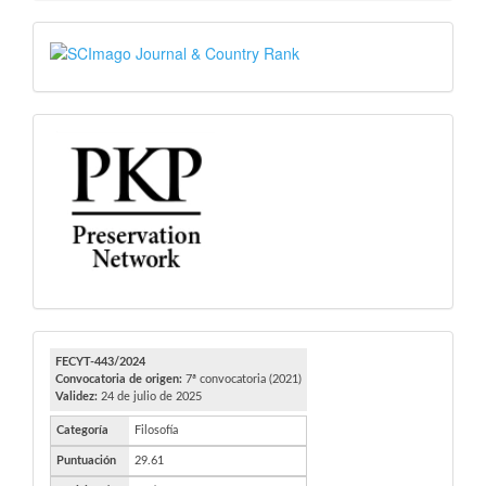
SJR
PKP
FECYT