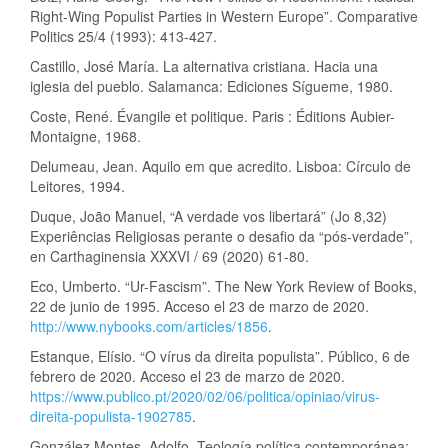
Right-Wing Populist Parties in Western Europe”. Comparative
Politics 25/4 (1993): 413-427.
Castillo, José María. La alternativa cristiana. Hacia una
iglesia del pueblo. Salamanca: Ediciones Sígueme, 1980.
Coste, René. Évangile et politique. Paris : Éditions Aubier-
Montaigne, 1968.
Delumeau, Jean. Aquilo em que acredito. Lisboa: Círculo de
Leitores, 1994.
Duque, João Manuel, “A verdade vos libertará” (Jo 8,32)
Experiências Religiosas perante o desafio da “pós-verdade”,
en Carthaginensia XXXVI / 69 (2020) 61-80.
Eco, Umberto. “Ur-Fascism”. The New York Review of Books,
22 de junio de 1995. Acceso el 23 de marzo de 2020.
http://www.nybooks.com/articles/1856
.
Estanque, Elísio. “O vírus da direita populista”. Público, 6 de
febrero de 2020. Acceso el 23 de marzo de 2020.
https://www.publico.pt/2020/02/06/politica/opiniao/virus-
direita-populista-1902785
.
González Montes, Adolfo. Teología política contemporánea: