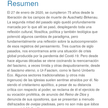
Resumen
El 27 de enero de 2020, se cumplieron 75 años desde la
liberación de los campos de muerte de Auschwitz-Birkenau.
La segunda mitad del pasado siglo quedó profundamente
marcada por lo que allí se pasó, desplegando toda una
reflexión cultural, filosófica, política y también teológica que
potenció algunos cambios de paradigma, pero
fundamentalmente una reflexión sobre la autocomprensión
de esos registros del pensamiento. Tres cuartos de siglo
pasados, nos encontramos ante una situación de crisis
global producida por la pandemia del Covid-19. Pero desde
hace algunas décadas se viene cocinando la reencarnación
del fascismo, a veces tímida y otras despudoramente, desde
el
fascismo eterno
, o Ur-Fascism, como le llamó Umberto
Eco. Algunos sectores tradicionalistas (y otros más
ingenuos) de las iglesias suelen sentirse atraídos por él. No
siendo el cristianismo apolítico, a pesar de su distancia
crítica con respecto al poder, se reclama de él el ejercicio de
su vocación profética, de anuncio del
Reino de Dios
y
denuncia de sus opositores, que se presentan a menudo
disfrazados de
ovejas
piadosas, pero no son más que
lobos