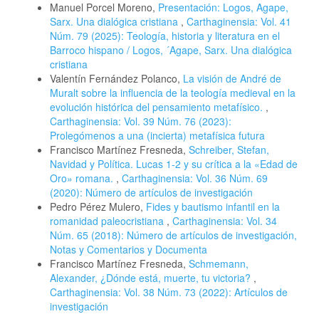
Manuel Porcel Moreno,
Presentación: Logos, Agape,
Sarx. Una dialógica cristiana
,
Carthaginensia: Vol. 41
Núm. 79 (2025): Teología, historia y literatura en el
Barroco hispano / Logos, ´Agape, Sarx. Una dialógica
cristiana
Valentín Fernández Polanco,
La visión de André de
Muralt sobre la influencia de la teología medieval en la
evolución histórica del pensamiento metafísico.
,
Carthaginensia: Vol. 39 Núm. 76 (2023):
Prolegómenos a una (incierta) metafísica futura
Francisco Martínez Fresneda,
Schreiber, Stefan,
Navidad y Política. Lucas 1-2 y su crítica a la «Edad de
Oro» romana.
,
Carthaginensia: Vol. 36 Núm. 69
(2020): Número de artículos de investigación
Pedro Pérez Mulero,
Fides y bautismo infantil en la
romanidad paleocristiana
,
Carthaginensia: Vol. 34
Núm. 65 (2018): Número de artículos de investigación,
Notas y Comentarios y Documenta
Francisco Martínez Fresneda,
Schmemann,
Alexander, ¿Dónde está, muerte, tu victoria?
,
Carthaginensia: Vol. 38 Núm. 73 (2022): Artículos de
investigación