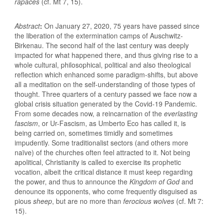
rapaces
(cf. Mt 7, 15).
Abstract
:
On January 27, 2020, 75 years have passed since
the liberation of the extermination camps of Auschwitz-
Birkenau. The second half of the last century was deeply
impacted for what happened there, and thus giving rise to a
whole cultural, philosophical, political and also theological
reflection which enhanced some paradigm-shifts, but above
all a meditation on the self-understanding of those types of
thought. Three quarters of a century passed we face now a
global crisis situation generated by the Covid-19 Pandemic.
From some decades now, a reincarnation of the
everlasting
fascism
, or Ur-Fascism, as Umberto Eco has called it, is
being carried on, sometimes timidly and sometimes
impudently. Some traditionalist sectors (and others more
naïve) of the churches often feel attracted to it. Not being
apolitical, Christianity is called to exercise its prophetic
vocation, albeit the critical distance it must keep regarding
the power, and thus to announce the
Kingdom of God
and
denounce its opponents, who come frequently disguised as
pious
sheep
, but are no more than
ferocious wolves
(cf. Mt 7:
15).