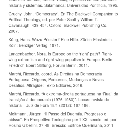
historia y sistemas. Salamanca: Universidad Pontificia, 1995.
Gruchy, John. “Democracy”. En The Blackwell Companion to
Political Theology, ed. por Peter Scott y William T.
Cavanaugh, 439-454. Oxford: Blackwell Publishing Co.,
2007.
Küng, Hans. Wozu Priester? Eine Hilfe. Zürich-Einsiedeln-
Köln: Benziger Verlag, 1971.
Langenbacher, Nora. Is Europe on the ‘right’ path? Right-
wing extremism and right-wing populism in Europe. Berlin:
Friedrich-Ebert-Stiftung, Forum Berlin, 2011.
Marchi, Riccardo, coord. As Direitas na Democracia
Portuguesa. Origens, Percursos, Mudanças e Novos
Desafios. Alfragide: Texto Editores, 2016.
Marchi, Riccardo. “A extrema-direita portuguesa na ‘Rua’: da
transição à democracia (1976-1980)”. Locus: revista de
história – Juiz de Fora 18/1 (2012): 167-186.
Moltmann, Jürgen. “Il Passo del Duemila. Progresso e
abisso”. En Prospettive Teologiche per il XXI secolo, ed. por
Rosino Gibellini, 27-48. Brescia: Editrice Queriniana, 2011.