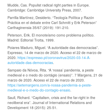
Mudde, Cas. Populist radical right parties in Europe.
Cambridge: Cambridge University Press, 2007.
Parrilla Martínez, Desiderio. “Teología Política y Razón
Práctica en el debate entre Carl Schmitt y Erik Peterson”
Carthaginensia 35/67 (2019): 191-210.
Peterson, Erik. El monoteísmo como problema político.
Madrid: Editorial Trotta, 1999.
Poiares Maduro, Miguel. “A autoridade das democracias”.
Expresso, 14 de marzo de 2020. Acceso el 22 de marzo de
2020.
https://expresso.pt/coronavirus/2020-03-14-A-
autoridade-das-democracias
.
Sampaio da Nóvoa, Rita. “A ‘nossa’ pandemia, a peste
medieval e o medo do contágio (ensaio)”. 7 Margens, 21 de
marzo de 2020. Acceso el 22 de marzo de 2020.
https://setemargens.com/a-nossa-pandemia-a-peste-
medieval-e-o-medo-do-contagio-ensaio
.
Saull, Richard. “Capitalism, crisis and the far-right in the
neoliberal era”. Journal of International Relations and
Development 18 (2015): 25-51.