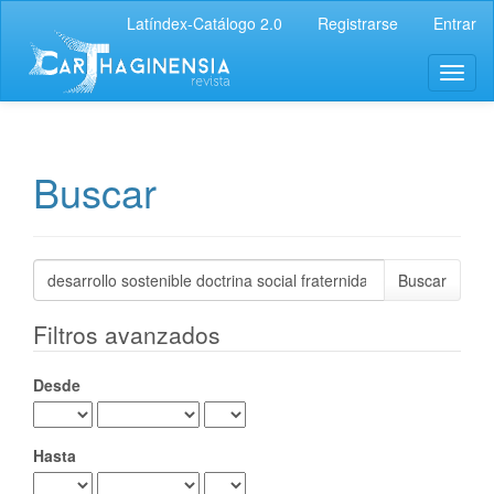
Navegación
Latíndex-Catálogo 2.0
Registrarse
Entrar
principal
Contenido
Toggl
principal
naviga
Barra
lateral
Buscar
Buscar
artículos
por
Filtros avanzados
Desde
Hasta