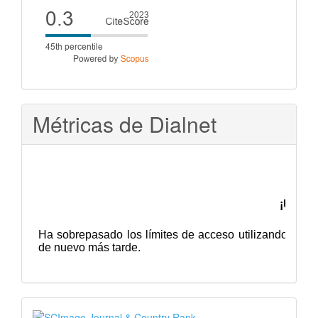
Cite
score
Métricas de Dialnet
SJR