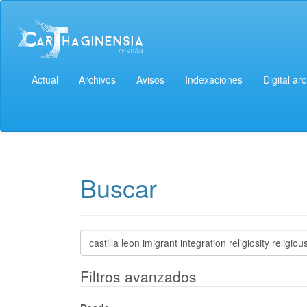
Navegación
principal
Contenido
principal
Barra
lateral
Actual
Archivos
Avisos
Indexaciones
Digital ar
Buscar
Buscar
artículos
por
Filtros avanzados