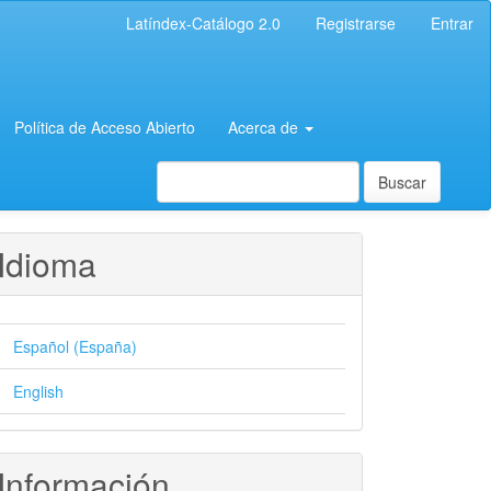
Latíndex-Catálogo 2.0
Registrarse
Entrar
Política de Acceso Abierto
Acerca de
Buscar
Idioma
Español (España)
English
Información