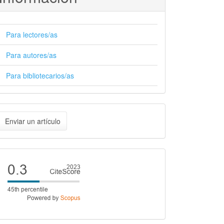
Para lectores/as
Para autores/as
Para bibliotecarios/as
nviar
Enviar un artículo
n
rtículo
Cite
score