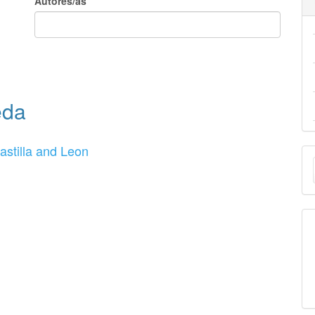
Autores/as
eda
astilla and Leon
E
u
a