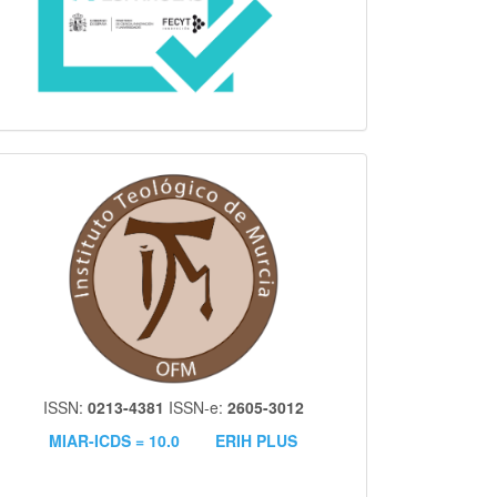
itm
ISSN:
0213-4381
ISSN-e:
2605-3012
MIAR-ICDS = 10.0
ERIH PLUS