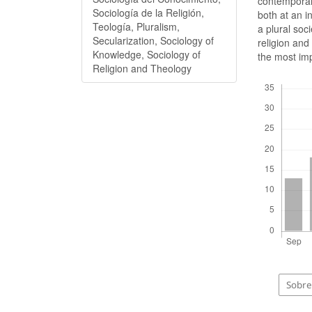
contemporary
Sociología de la Religión,
both at an i
Teología, Pluralism,
a plural soc
Secularization, Sociology of
religion and
Knowledge, Sociology of
the most imp
Religion and Theology
Descargas
Sobre 