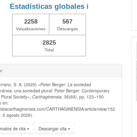
Estadísticas globales
ℹ️
2258
567
Visualizaciones
Descargas
2825
Total
ar
rrano, S. A. (2020) «Peter Berger: La sociedad
ánea, una sociedad plural: Peter Berger: Contemporary
a Plural Society»,
Carthaginensia
, 36(69), pp. 123–150.
e en:
evistacarthaginensia.com/CARTHAGINENSIA/article/view/152
: 6 agosto 2026).
matos de cita
Descargar cita