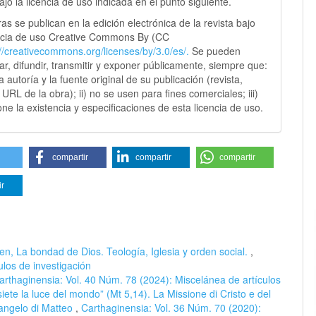
jo la licencia de uso indicada en el punto siguiente.
as se publican en la edición electrónica de la revista bajo
ncia de uso Creative Commons By (CC
://creativecommons.
org/licenses/by/3.0/es/.
Se pueden
sar, difundir, transmitir y exponer públicamente, siempre que:
 la autoría y la fuente original de su publicación (revista,
y URL de la obra); ii) no se usen para fines comerciales; iii)
ne la existencia y especificaciones de esta licencia de uso.
compartir
compartir
compartir
ir
en, La bondad de Dios. Teología, Iglesia y orden social.
,
ulos de investigación
arthaginensia: Vol. 40 Núm. 78 (2024): Miscelánea de artículos
iete la luce del mondo” (Mt 5,14). La Missione di Cristo e del
 Vangelo di Matteo
,
Carthaginensia: Vol. 36 Núm. 70 (2020):