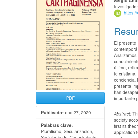
Sergio And
Investigado
https:
Resu
El presente 
contemporáne
Analizamos e
conocimiento
último, refl
fe cristiana
conciencia.
presenta imp
han desapare
PDF
importante p
Publicado:
ene 27, 2020
Abstract:
Th
society acco
Palabras clave:
first its th
Pluralismo, Secularización,
application t
Sociología del Conocimiento,