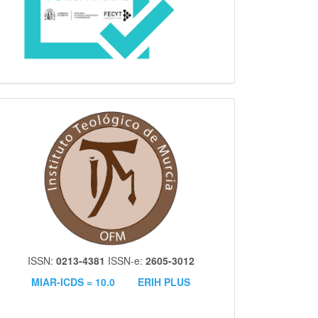
itm
ISSN:
0213-4381
ISSN-e:
2605-3012
MIAR-ICDS = 10.0
ERIH PLUS