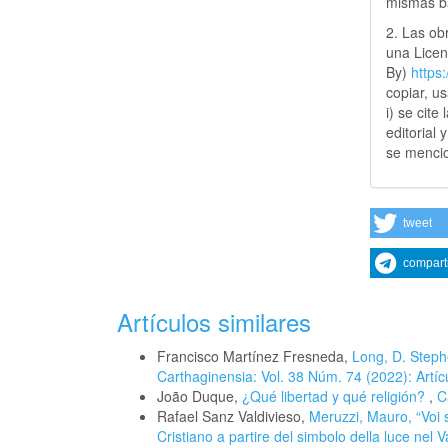
mismas ba
2. Las obr
una Lice
By)
https
copiar, u
i) se cite
editorial 
se mencio
tweet
compart
Artículos similares
Francisco Martínez Fresneda,
Long, D. Steph
Carthaginensia: Vol. 38 Núm. 74 (2022): Artíc
João Duque,
¿Qué libertad y qué religión?
,
C
Rafael Sanz Valdivieso,
Meruzzi, Mauro, “Voi s
Cristiano a partire del simbolo della luce nel