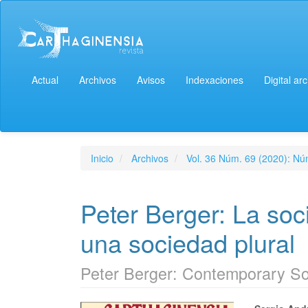
Actual
Archivos
Avisos
Indexaciones
Digital ar
Inicio
Archivos
Vol. 36 Núm. 69 (2020): Núm
Peter Berger: La so
una sociedad plural
Peter Berger: Contemporary Soc