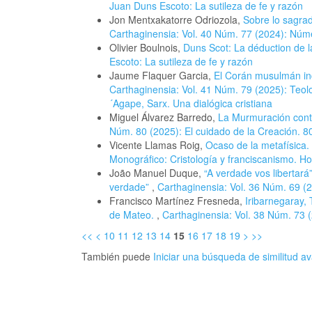
Juan Duns Escoto: La sutileza de fe y razón
Jon Mentxakatorre Odriozola,
Sobre lo sagrad
Carthaginensia: Vol. 40 Núm. 77 (2024): Núme
Olivier Boulnois,
Duns Scot: La déduction de l
Escoto: La sutileza de fe y razón
Jaume Flaquer Garcia,
El Corán musulmán in
Carthaginensia: Vol. 41 Núm. 79 (2025): Teolog
´Agape, Sarx. Una dialógica cristiana
Miguel Álvarez Barredo,
La Murmuración contr
Núm. 80 (2025): El cuidado de la Creación. 80
Vicente Llamas Roig,
Ocaso de la metafísica.
Monográfico: Cristología y franciscanismo. H
João Manuel Duque,
“A verdade vos libertará
verdade”
,
Carthaginensia: Vol. 36 Núm. 69 (2
Francisco Martínez Fresneda,
Iribarnegaray, 
de Mateo.
,
Carthaginensia: Vol. 38 Núm. 73 (
<<
<
10
11
12
13
14
15
16
17
18
19
>
>>
También puede
Iniciar una búsqueda de similitud 