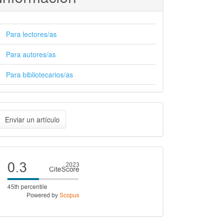
Para lectores/as
Para autores/as
Para bibliotecarios/as
nviar
Enviar un artículo
n
rtículo
Cite
score