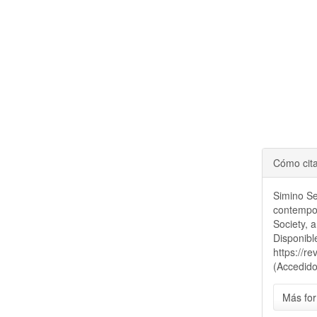
Cómo cit
Simino Se
contempor
Society, 
Disponibl
https://r
(Accedido
Más for