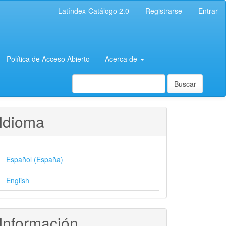
Latíndex-Catálogo 2.0
Registrarse
Entrar
Política de Acceso Abierto
Acerca de
Buscar
Idioma
Español (España)
English
Información