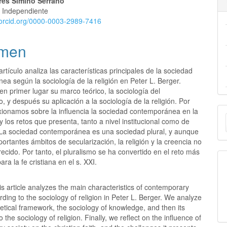
rés Simino Serrano
r Independiente
//orcid.org/0000-0003-2989-7416
men
artículo analiza las características principales de la sociedad
a según la sociología de la religión en Peter L. Berger.
n primer lugar su marco teórico, la sociología del
, y después su aplicación a la sociología de la religión. Por
E
exionamos sobre la influencia la sociedad contemporánea en la
, y los retos que presenta, tanto a nivel institucional como de
u
 La sociedad contemporánea es una sociedad plural, y aunque
ortantes ámbitos de secularización, la religión y la creencia no
a
cido. Por tanto, el pluralismo se ha convertido en el reto más
ara la fe cristiana en el s. XXI.
is article analyzes the main characteristics of contemporary
rding to the sociology of religion in Peter L. Berger. We analyze
eoretical framework, the sociology of knowledge, and then its
o the sociology of religion. Finally, we reflect on the influence of