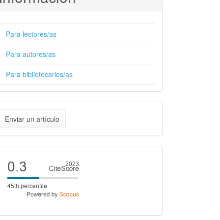
Para lectores/as
Para autores/as
Para bibliotecarios/as
nviar
Enviar un artículo
n
rtículo
Cite
score