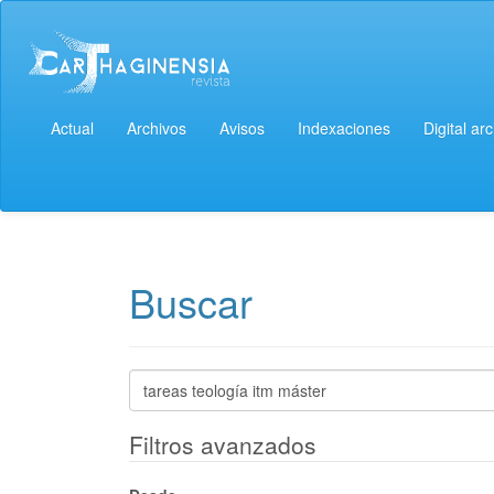
Navegación
principal
Contenido
principal
Barra
lateral
Actual
Archivos
Avisos
Indexaciones
Digital ar
Buscar
Buscar
artículos
por
Filtros avanzados