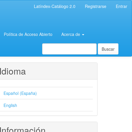
Latíndex-Catálogo 2.0
Registrarse
Entrar
Política de Acceso Abierto
Acerca de
Buscar
Idioma
Español (España)
English
Información