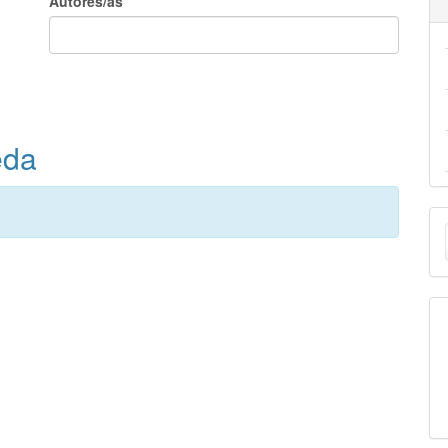
Autores/as
eda
E
u
a