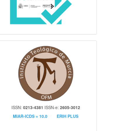
itm
ISSN:
0213-4381
ISSN-e:
2605-3012
MIAR-ICDS = 10.0
ERIH PLUS