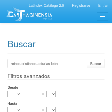
Navegación
Latíndex-Catálogo 2.0
Registrarse
Entrar
principal
Contenido
Toggl
principal
naviga
Barra
lateral
Buscar
Buscar
artículos
por
Filtros avanzados
Desde
Hasta