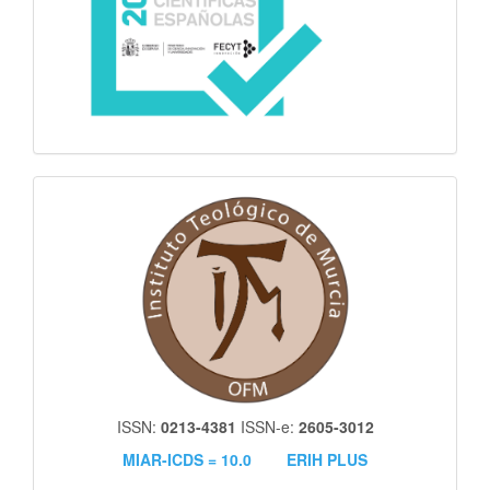
itm
ISSN:
0213-4381
ISSN-e:
2605-3012
MIAR-ICDS = 10.0
ERIH PLUS