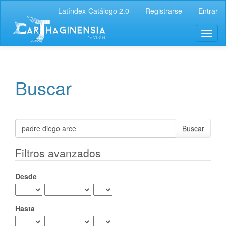
Navegación
Latíndex-Catálogo 2.0
Registrarse
Entrar
principal
Contenido
Toggl
principal
naviga
Barra
lateral
Buscar
Buscar
artículos
por
Filtros avanzados
Desde
Hasta