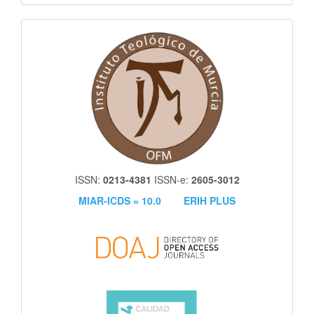
itm
ISSN:
0213-4381
ISSN-e:
2605-3012
MIAR-ICDS = 10.0
ERIH PLUS