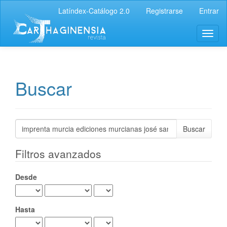
Navegación
Latíndex-Catálogo 2.0
Registrarse
Entrar
principal
Contenido
Toggl
principal
naviga
Barra
lateral
Buscar
Buscar
artículos
por
Filtros avanzados
Desde
Hasta