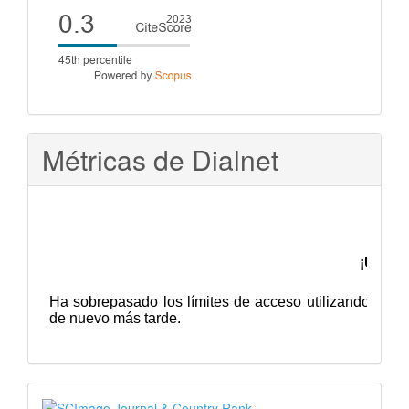
Cite
score
Métricas de Dialnet
SJR