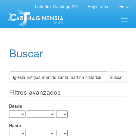
Navegación
Latíndex-Catálogo 2.0
Registrarse
Entrar
principal
Contenido
Toggl
principal
naviga
Barra
lateral
Buscar
Buscar
artículos
por
Filtros avanzados
Desde
Hasta