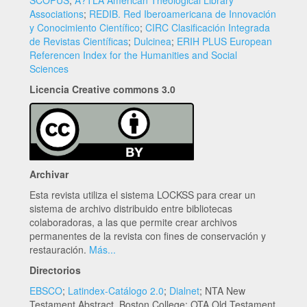
SCOPUS
;
A?TLA American Theological Library
Associations
;
REDIB. Red Iberoamericana de Innovación
y Conocimiento Científico
;
CIRC Clasificación Integrada
de Revistas Científicas
;
Dulcinea
;
ERIH PLUS European
Referencen Index for the Humanities and Social
Sciences
Licencia Creative commons 3.0
Archivar
Esta revista utiliza el sistema LOCKSS para crear un
sistema de archivo distribuido entre bibliotecas
colaboradoras, a las que permite crear archivos
permanentes de la revista con fines de conservación y
restauración.
Más...
Directorios
EBSCO
;
Latindex-Catálogo 2.0
;
Dialnet
; NTA New
Testament Abstract, Boston College; OTA Old Testament