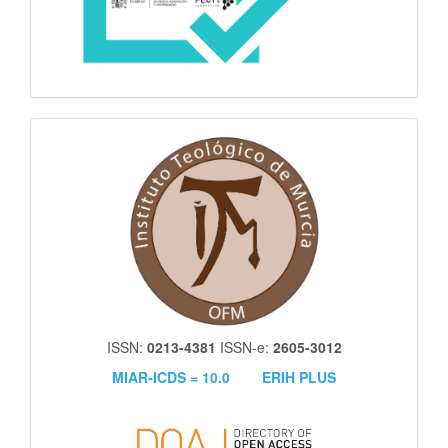
itm
ISSN:
0213-4381
ISSN-e:
2605-3012
MIAR-ICDS = 10.0
ERIH PLUS