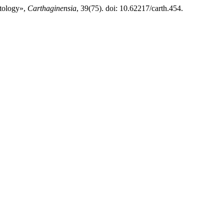
stology»,
Carthaginensia
, 39(75). doi: 10.62217/carth.454.