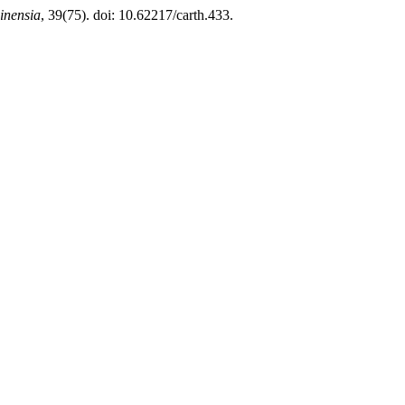
inensia
, 39(75). doi: 10.62217/carth.433.