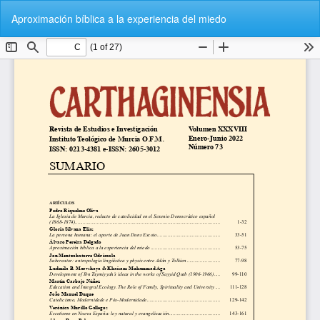
Volver
De
De
Aproximación bíblica a la experiencia del miedo
a
P
los
detalles
del
artículo