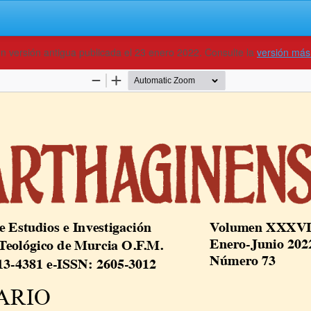
un versión antigua publicada el 23 enero 2022. Consulte la
versión más