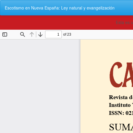
Volver
Escotismo en Nueva España: Ley natural y evangelización
a
los
detalles
Esta es 
del
artículo